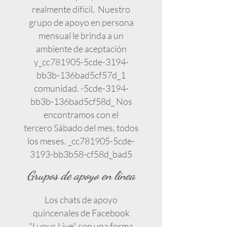
realmente difícil. Nuestro
grupo de apoyo en persona
mensual le brinda a un
ambiente de aceptación
y_cc781905-5cde-3194-
bb3b-136bad5cf57d_1
comunidad. -5cde-3194-
bb3b-136bad5cf58d_ Nos
encontramos con el
tercero Sábado del mes, todos
los meses. _cc781905-5cde-
3193-bb3b58-cf58d_bad5
Grupos de apoyo en línea
Los chats de apoyo
quincenales de Facebook
"Lupus Live" son una forma